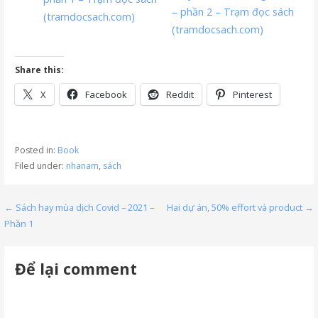
– phần 2 – Trạm đọc sách
(tramdocsach.com)
(tramdocsach.com)
Share this:
X
Facebook
Reddit
Pinterest
Posted in:
Book
Filed under:
nhanam
,
sách
Post
← Sách hay mùa dịch Covid – 2021 –
Hai dự án, 50% effort và product →
Phần 1
navigation
Để lại comment