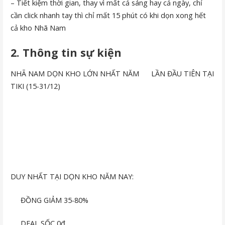
– Tiết kiệm thời gian, thay vì mất cả sáng hay cả ngày, chỉ
cần click nhanh tay thì chỉ mất 15 phút có khi dọn xong hết
cả kho Nhã Nam
2. Thông tin sự kiện
NHÃ NAM DỌN KHO LỚN NHẤT NĂM
LẦN ĐẦU TIÊN TẠI
TIKI (15-31/12)
DUY NHẤT TẠI DỌN KHO NĂM NAY:
ĐỒNG GIẢM 35-80%
DEAL SỐC 0đ