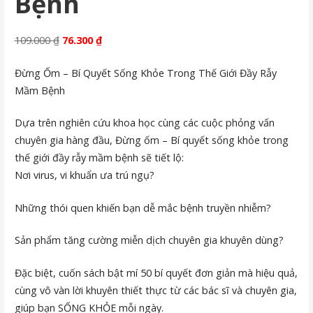
Bệnh
Original
Current
109.000
₫
76.300
₫
price
price
Đừng Ốm – Bí Quyết Sống Khỏe Trong Thế Giới Đầy Rẫy
was:
is:
Mầm Bệnh
109.000 ₫.
76.300 ₫.
Dựa trên nghiên cứu khoa học cùng các cuộc phỏng vấn
chuyên gia hàng đầu, Đừng ốm – Bí quyết sống khỏe trong
thế giới đầy rẫy mầm bệnh sẽ tiết lộ:
Nơi virus, vi khuẩn ưa trú ngụ?
Những thói quen khiến bạn dễ mắc bệnh truyền nhiễm?
Sản phẩm tăng cường miễn dịch chuyên gia khuyên dùng?
Đặc biệt, cuốn sách bật mí 50 bí quyết đơn giản mà hiệu quả,
cùng vô vàn lời khuyên thiết thực từ các bác sĩ và chuyên gia,
giúp bạn SỐNG KHỎE mỗi ngày.