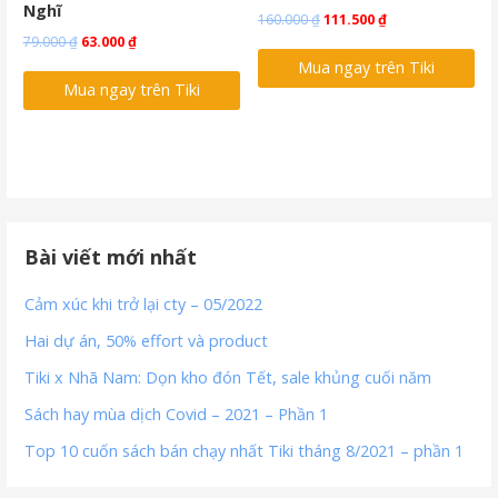
Nghĩ
Original
Current
160.000
₫
111.500
₫
Original
Current
79.000
₫
63.000
₫
price
price
price
price
Mua ngay trên Tiki
was:
is:
Mua ngay trên Tiki
was:
is:
160.000 ₫.
111.500 ₫.
79.000 ₫.
63.000 ₫.
Bài viết mới nhất
Cảm xúc khi trở lại cty – 05/2022
Hai dự án, 50% effort và product
Tiki x Nhã Nam: Dọn kho đón Tết, sale khủng cuối năm
Sách hay mùa dịch Covid – 2021 – Phần 1
Top 10 cuốn sách bán chạy nhất Tiki tháng 8/2021 – phần 1