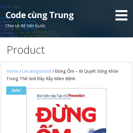
Skip
to
Code cùng Trung
content
Chia sẻ để tiến bước
Product
Home
/
Uncategorized
/ Đừng Ốm – Bí Quyết Sống Khỏe
Trong Thế Giới Đầy Rẫy Mầm Bệnh
Sale!