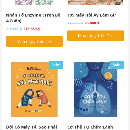
Nhân Tố Enzyme (Trọn Bộ
199 Mấy Hồi Ấy Làm Gì?
4 Cuốn)
Original
Current
112.000
₫
96.800
₫
Original
Current
316.000
₫
278.650
₫
price
price
price
price
Mua ngay trên Tiki
was:
is:
Mua ngay trên Tiki
was:
is:
112.000 ₫.
96.800 ₫.
316.000 ₫.
278.650 ₫.
Sale!
Sale!
Đời Có Mấy Tý, Sao Phải
Cơ Thể Tự Chữa Lành