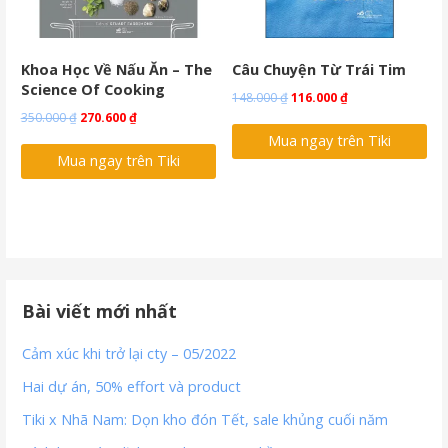
Khoa Học Về Nấu Ăn – The
Câu Chuyện Từ Trái Tim
Science Of Cooking
Original
Current
148.000
₫
116.000
₫
Original
Current
350.000
₫
270.600
₫
price
price
price
price
Mua ngay trên Tiki
was:
is:
Mua ngay trên Tiki
was:
is:
148.000 ₫.
116.000 ₫.
350.000 ₫.
270.600 ₫.
Bài viết mới nhất
Cảm xúc khi trở lại cty – 05/2022
Hai dự án, 50% effort và product
Tiki x Nhã Nam: Dọn kho đón Tết, sale khủng cuối năm