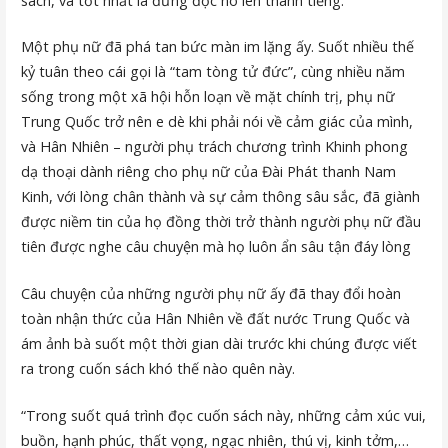
sách, và tốt nhất là đừng đọc nó lên thành tiếng.”
Một phụ nữ đã phá tan bức màn im lặng ấy. Suốt nhiều thế
kỷ tuân theo cái gọi là “tam tòng tử đức”, cùng nhiều năm
sống trong một xã hội hỗn loạn về mặt chính trị, phụ nữ
Trung Quốc trở nên e dè khi phải nói về cảm giác của mình,
và Hân Nhiên – người phụ trách chương trình Khinh phong
dạ thoại dành riêng cho phụ nữ của Đài Phát thanh Nam
Kinh, với lòng chân thành và sự cảm thông sâu sắc, đã giành
được niềm tin của họ đồng thời trở thành người phụ nữ đầu
tiên được nghe câu chuyện mà họ luôn ẩn sâu tận đáy lòng
Câu chuyện của những người phụ nữ ấy đã thay đổi hoàn
toàn nhận thức của Hân Nhiên về đất nước Trung Quốc và
ám ảnh bà suốt một thời gian dài trước khi chúng được viết
ra trong cuốn sách khó thế nào quên này.
“Trong suốt quá trình đọc cuốn sách này, những cảm xúc vui,
buồn, hạnh phúc, thất vọng, ngạc nhiên, thú vị, kinh tởm,…