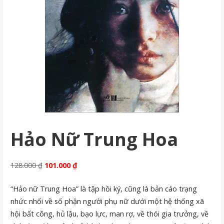
Hảo Nữ Trung Hoa
Original
Current
128.000
₫
101.000
₫
price
price
“Hảo nữ Trung Hoa” là tập hồi ký, cũng là bản cáo trạng
was:
is:
nhức nhối về số phận người phụ nữ dưới một hệ thống xã
128.000 ₫.
101.000 ₫.
hội bất công, hủ lậu, bạo lực, man rợ, về thói gia trưởng, về