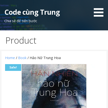
Skip
to
Code cùng Trung
content
Chia sẻ để tiến bước
Product
Home
/
Book
/ Hảo Nữ Trung Hoa
Sale!