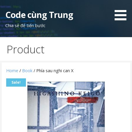
Skip
to
Code cùng Trung
content
Chia sẻ để tiến bước
Product
Home
/
Book
/ Phía sau nghi can X
Sale!