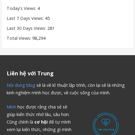
Today's Views:
4
Last 7 Days Views:
45
Last 30 Days Views:
281
Total Views:
98,294
Liên hệ với Trung
Nội dung blog
sẽ là về kĩ thuật lập trình, còn lại sẽ là những
kinh nghiệm mình học được, về cuộc sống của mình.
Mình
học được rằng chia sẻ sẽ
giúp kiến thức nhớ lâu, sâu hơn.
Cũng chính là
cơ hội
để tự mình
xem lại kiến thức, những gì mình