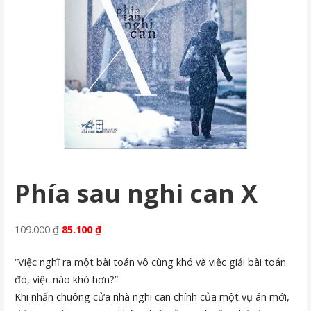
Phía sau nghi can X
Original
Current
109.000
₫
85.100
₫
price
price
“Việc nghĩ ra một bài toán vô cùng khó và việc giải bài toán
was:
is:
đó, việc nào khó hơn?”
109.000 ₫.
85.100 ₫.
Khi nhấn chuông cửa nhà nghi can chính của một vụ án mới,