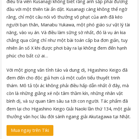
điều tra viên Kusanagi không biết rằng anh sắp phải đương
đầu với một thiên tài ẩn dật. Kusanagi càng không thể ngờ
rằng, chỉ một câu nói vô thưởng vô phạt của anh đã kéo
người bạn thân, Manabu Yukawa, một phó giáo sư vật lý tài
năng, vào vụ án. Và điều làm sững sờ nhất, đó là vụ án kia
chẳng qua cũng chỉ như một bài toán cấp ba đơn giản, tuy
nhiên ấn số X khi được phơi bày ra lại không đem đến hạnh
phúc cho bất cứ ai…
Với một giọng văn tỉnh táo và dung dị, Higashino Keigo đã
đem đến cho độc giả hơn cả một cuốn tiểu thuyết trinh
thám. Mô tả tội ác không phải điều hấp dẫn nhất ở đây, mà
còn là những giằng xé nội tâm thầm kín, những nhân vật
bình dị, và sự quan tâm sâu sa tới con người. Tác phẩm đã
đem lại cho Higashino Keigo Giải Naoki lần thứ 134, một giải
thưởng văn học lâu đời sánh ngang giải Akutagawa tại Nhật.
Mua ngay trên Tiki