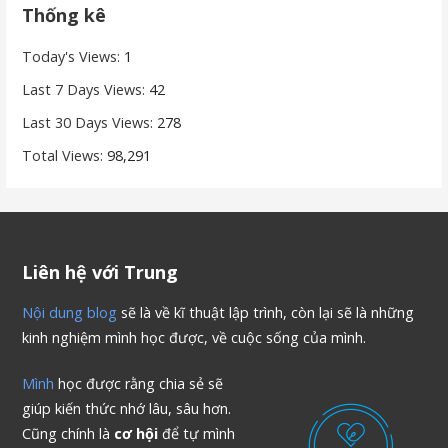
Thống kê
Today's Views:
1
Last 7 Days Views:
42
Last 30 Days Views:
278
Total Views:
98,291
Liên hệ với Trung
Nội dung blog
sẽ là về kĩ thuật lập trình, còn lại sẽ là những
kinh nghiệm mình học được, về cuộc sống của mình.
Mình
học được rằng chia sẻ sẽ
giúp kiến thức nhớ lâu, sâu hơn.
Cũng chính là
cơ hội
để tự mình