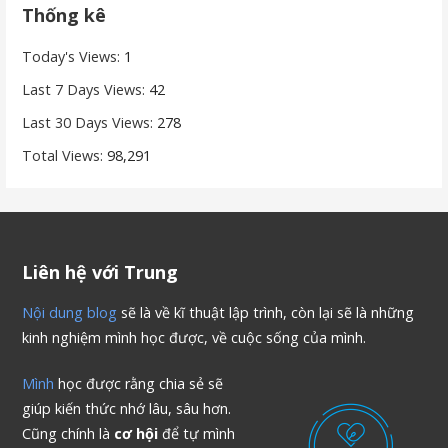
Thống kê
Today's Views:
1
Last 7 Days Views:
42
Last 30 Days Views:
278
Total Views:
98,291
Liên hệ với Trung
Nội dung blog
sẽ là về kĩ thuật lập trình, còn lại sẽ là những
kinh nghiệm mình học được, về cuộc sống của mình.
Mình
học được rằng chia sẻ sẽ
giúp kiến thức nhớ lâu, sâu hơn.
Cũng chính là
cơ hội
để tự mình