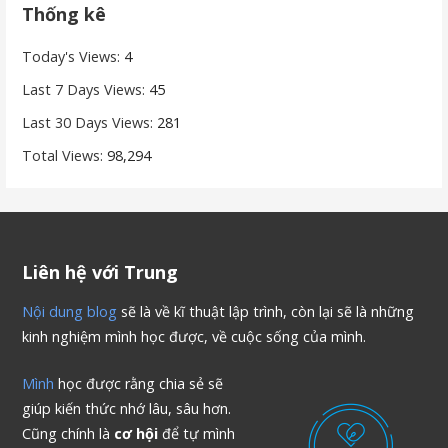
Thống kê
Today's Views:
4
Last 7 Days Views:
45
Last 30 Days Views:
281
Total Views:
98,294
Liên hệ với Trung
Nội dung blog
sẽ là về kĩ thuật lập trình, còn lại sẽ là những
kinh nghiệm mình học được, về cuộc sống của mình.
Mình
học được rằng chia sẻ sẽ
giúp kiến thức nhớ lâu, sâu hơn.
Cũng chính là
cơ hội
để tự mình